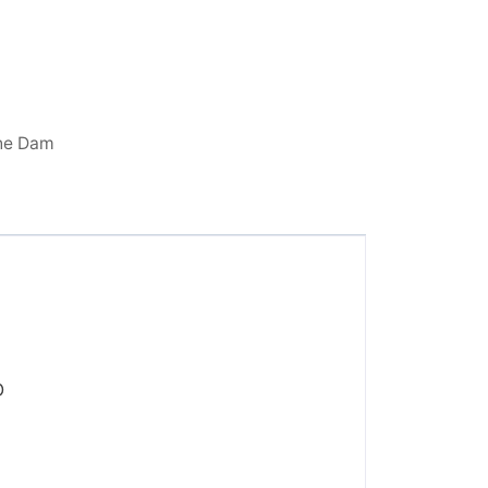
The Dam
D