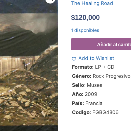
The Healing Road
$
120,000
1 disponibles
Añadir al carrit
Add to Wishlist
Formato:
LP + CD
Género:
Rock Progresivo
Sello
: Musea
Año:
2009
País:
Francia
Codigo:
FGBG4806