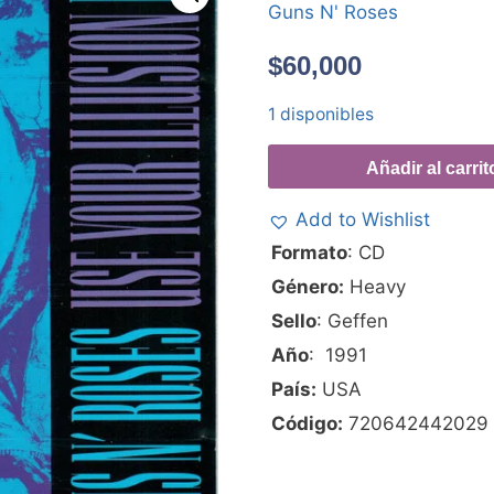
Guns N' Roses
$
60,000
1 disponibles
Añadir al carrit
Add to Wishlist
Formato
: CD
Género:
Heavy
Sello
: Geffen
Año
: 1991
País:
USA
Código:
720642442029