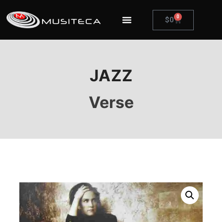
0
$
0
JAZZ
Verse