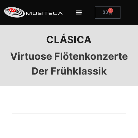
0
$
0
CLÁSICA
Virtuose Flötenkonzerte
Der Frühklassik