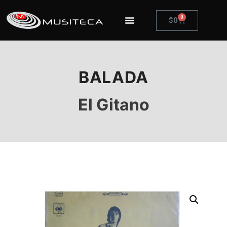
0
$
0
BALADA
El Gitano