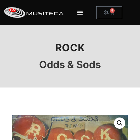
0
$
0
ROCK
Odds & Sods