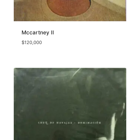
Mccartney II
$
120,000