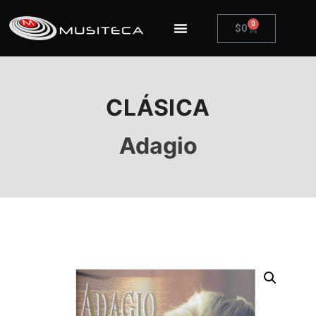
0
$
0
CLÁSICA
Adagio