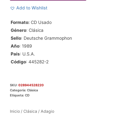
Add to Wishlist
Formato:
CD Usado
Género
: Clásica
Sello
: Deutsche Grammophon
Año
: 1989
País
: U.S.A.
Código
: 445282-2
SKU:
028944528220
Categoría:
Clásica
Etiqueta:
CD
Inicio
/
Clásica
/ Adagio